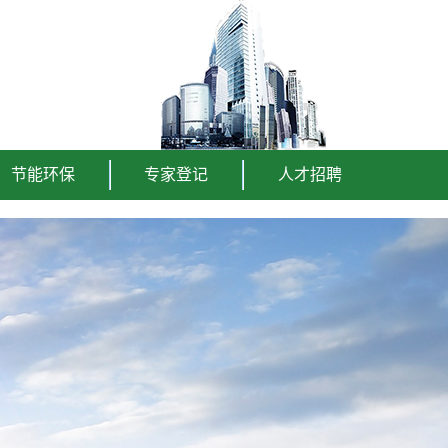
节能环保
专家登记
人才招聘