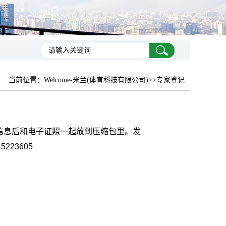
当前位置：
Welcome-米兰(体育科技有限公司)
>>专家登记
信息后和电子证照一起放到压缩包里。发
5223605