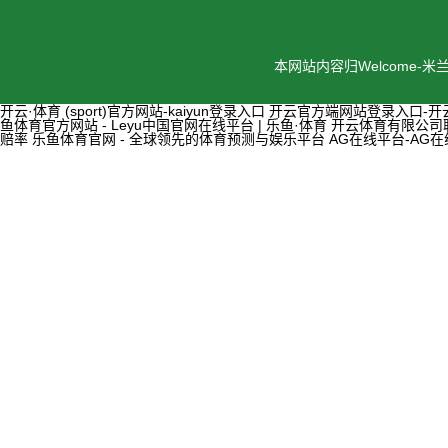
本网站内容归Welcome
开云·体育 (sport)官方网站-kaiyun登录入口
开云官方端网站登录入口-开云on
鱼体育官方网站 - Leyu中国官网在线平台 | 乐鱼·体育
开云体育有限公司
赔率
乐鱼体育官网 - 全球领先的体育预测与娱乐平台
AG在线平台-AG