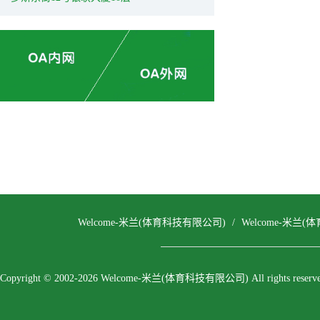
Welcome-米兰(体育科技有限公司)
/
Welcome-米兰
Copyright © 2002-2026 Welcome-米兰(体育科技有限公司) All rights reserve