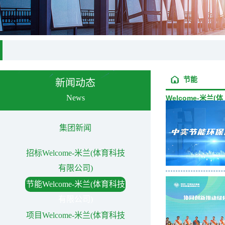
节能
新闻动态
News
Welcome-米兰(体
育科技有限公司)
集团新闻
招标Welcome-米兰(体育科技
有限公司)
节能Welcome-米兰(体育科技
有限公司)
项目Welcome-米兰(体育科技