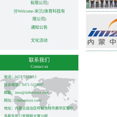
有限公司)
分Welcome-米兰(体育科技有
限公司)
通知公告
文化活动
联系我们
Contact us
电话：0471-5223613
投诉电话：0471-5223607
邮箱：imzs@dalbertieye.com
网址：//dalbertieye.com/
地址：内蒙古自治区呼和浩特市赛罕区鄂尔
多斯东街12号银联大厦10层