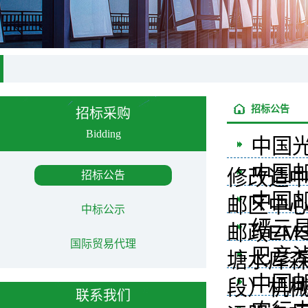
招标公告
招标采购
Bidding
中国
中国
修改造
招标公告
中国
邮区中
中标公示
缙云
邮政EM
国际贸易代理
巴彦
塘水库
中国
段）机
联系我们