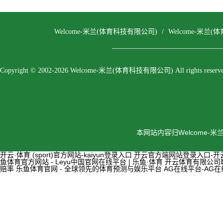
Welcome-米兰(体育科技有限公司)
/
Welcome-米兰
Copyright © 2002-2026 Welcome-米兰(体育科技有限公司) All rights reserve
本网站内容归Welcome
开云·体育 (sport)官方网站-kaiyun登录入口
开云官方端网站登录入口-开云on
鱼体育官方网站 - Leyu中国官网在线平台 | 乐鱼·体育
开云体育有限公司
赔率
乐鱼体育官网 - 全球领先的体育预测与娱乐平台
AG在线平台-AG