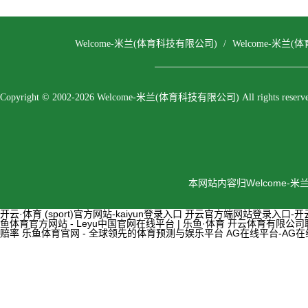
Welcome-米兰(体育科技有限公司)
/
Welcome-米兰
Copyright © 2002-2026 Welcome-米兰(体育科技有限公司) All rights reserve
本网站内容归Welcome
开云·体育 (sport)官方网站-kaiyun登录入口
开云官方端网站登录入口-开云on
鱼体育官方网站 - Leyu中国官网在线平台 | 乐鱼·体育
开云体育有限公司
赔率
乐鱼体育官网 - 全球领先的体育预测与娱乐平台
AG在线平台-AG