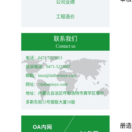
公司业绩
工程造价
联系我们
Contact us
电话：0471-5223613
投诉电话：0471-5223607
邮箱：imzs@dalbertieye.com
网址：//dalbertieye.com/
地址：内蒙古自治区呼和浩特市赛罕区鄂尔
多斯东街12号银联大厦10层
册造