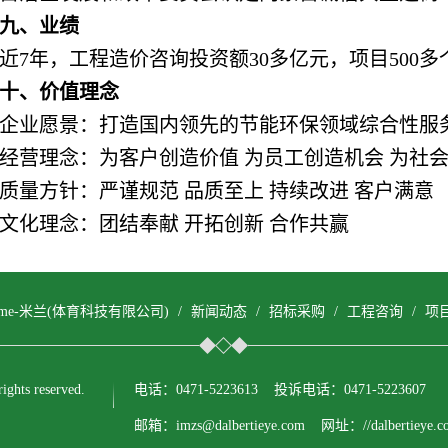
九、业绩
近7年，工程造价咨询投资额30多亿元，项目500多
十、价值理念
企业愿景：打造国内领先的节能环保领域综合性服
经营理念：为客户创造价值 为员工创造机会 为社
质量方针：严谨规范 品质至上 持续改进 客户满意
文化理念：团结奉献 开拓创新 合作共赢
come-米兰(体育科技有限公司)
/
新闻动态
/
招标采购
/
工程咨询
/
项
ts reserved.
电话：0471-5223613 投诉电话：0471-5223607
邮箱：imzs@dalbertieye.com 网址：//dalbertieye.c