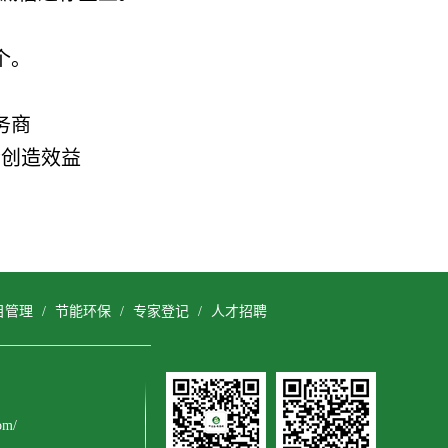
个。
务商
会创造效益
目管理
/
节能环保
/
专家登记
/
人才招聘
om/