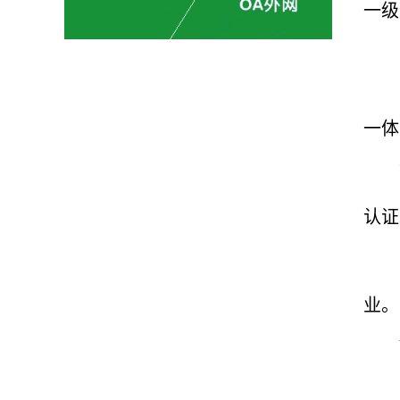
一级
一体
认证
业。