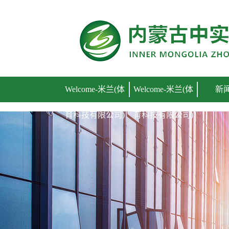
Welcome-米兰(体育科技有限公司)
Welcome-米兰(体
Welcome-米兰(体
新
育科技有限公司)
育科技有限公司)