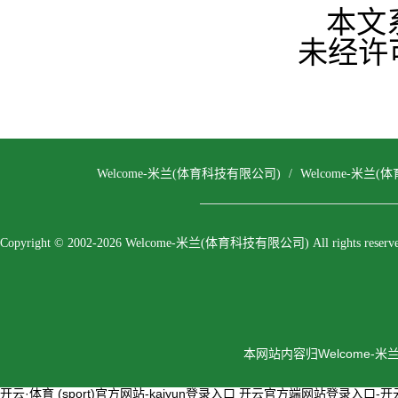
本文
未经许
Welcome-米兰(体育科技有限公司)
/
Welcome-米兰
Copyright © 2002-2026 Welcome-米兰(体育科技有限公司) All rights reserve
本网站内容归Welcome
开云·体育 (sport)官方网站-kaiyun登录入口
开云官方端网站登录入口-开云on