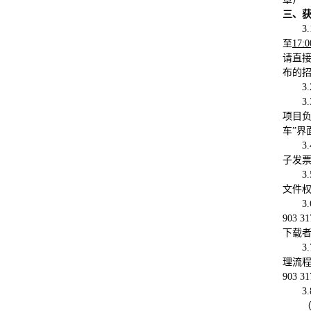
三、
3.
至
17:0
请直
布的
3.
3
项目负
车”
3.
子发
3.
文件
3
903
下载
3.
理流程
903 
3.