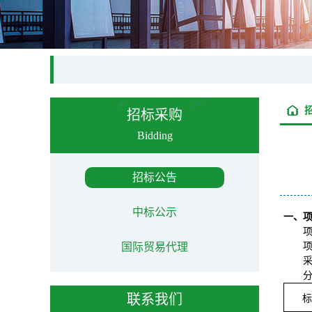
招标采购
Bidding
招标公告
中标公示
一、
项
国际贸易代理
采
联系我们
标