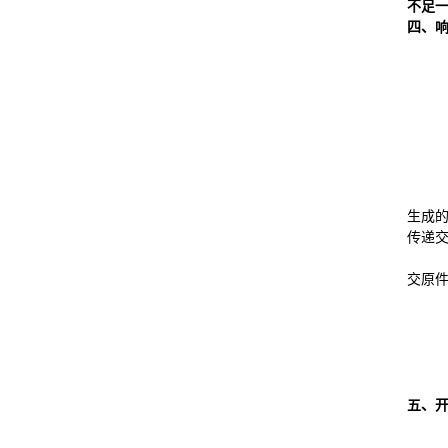
不足
四、
生成的
传递
交原
五、