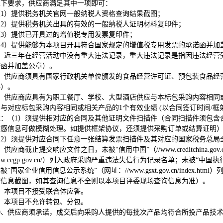
以下要求，供应商满足其中一项即可：
（1）提供税务机关官网一般纳税人资格查询结果截图；
（2）提供税务机关出具的有效的一般纳税人证明材料复印件；
（3）提供已开具过的增值税专用发票复印件；
（4）提供能够为本项目开具符合国家规定的增值税专用发票的承诺函并加
、近三年在经营活动中没有重大违法记录，重大违法记录是指因违法经营
诺函并加盖公章）。
、供应商须具有国家行政机关单位颁发的食品经营许可证、预包装食品经
料）。
、供应商应具有为职工餐厅、学校、大型酒店供应与本标包采购内容相同或相
与对应标包采购内容相同或相关产品的1个有效业绩 (以合同签订时间/
注：（1）须提供相对应的合同及其他证明文件扫描件（合同扫描件须包含
敏感信息可做模糊处理。如提供框架协议，还须提供采购订单或结算证明
（2）须提供对应合同下任意一张结算发票扫描件及其对应的国家税务总局
、供应商截止提交响应文件之日，未被“信用中国”（//www.creditchina
ww.ccgp.gov.cn/）列入政府采购严重违法失信行为记录名单；未被“中国执行信息公开
被“国家企业信用信息公示系统”（网址：//www.gsxt.gov.cn/inde
询信息截图，如其查询信息不全则以本项目评委现场查询信息为准）。
、本项目不接受联合体应答。
、本项目不允许转包、分包。
0
、供应商须承诺，成交后向采购人提供的每批次产品均符合所投产品技术