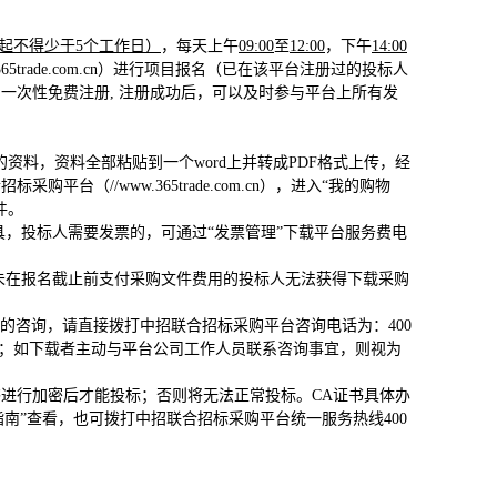
日起不得少于5个工作日）
，每天上午
09:00
至
12:00
，下午
14:00
trade.com.cn）进行项目报名（已在该平台注册过的投标人
一次性免费注册, 注册成功后，可以及时参与平台上所有发
资料，资料全部粘贴到一个word上并转成PDF格式上传，经
（//www.365trade.com.cn），进入“我的购物
件。
，投标人需要发票的，可通过“发票管理”下载平台服务费电
未在报名截止前支付采购文件费用的投标人无法获得下载采购
的咨询，请直接拨打中招联合招标采购平台咨询电话为：400
保密；如下载者主动与平台公司工作人员联系咨询事宜，则视为
书进行加密后才能投标；否则将无法正常投标。CA证书具体办
理指南”查看，也可拨打中招联合招标采购平台统一服务热线400