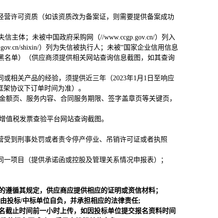
经营许可资质（如该资质改为备案证，则需要提供备案成功
法失信主体；未被中国政府采购网（//www.ccgp.gov.cn/）列入
ov.cn/shixin/）列为失信被执行人；未被“国家企业信用信息
失信企业名单（黑名单）（供应商须提供相关网站查询信息截图，如其查询
或相关产品的经验，须提供近三年（2023年1月1日至响应
/框架协议下订单时间为准）。
同金额页、服务内容、合同服务期限、签字盖章页等关键页，
增值税发票查验平台网站查询截图。
营受到刑事处罚或者责令停产停业、吊销许可证或者执照
同一项目（提供承诺函或控股及管理关系情况申报表）；
的遵循其规定，供应商应提供相应的证明或资信材料；
由投标/中标单位自负，并承担相应的法律责任;
名截止时间前一小时上传，如因投标单位提交报名资料时间