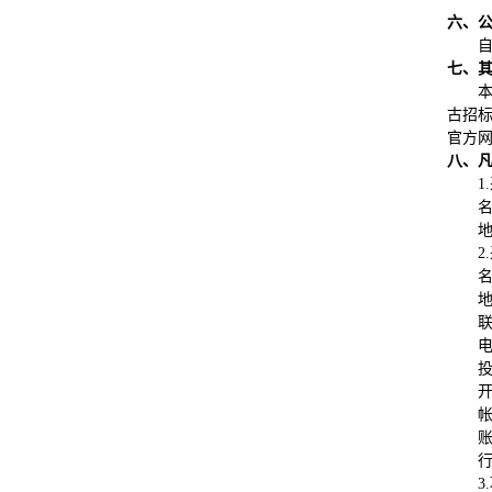
六、
七、
本
古招标投
官方网站
八、
1.
2.
联
电
账
行
3.