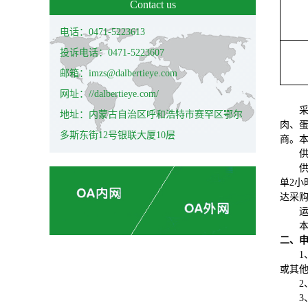
Contact us
电话：0471-5223613
投诉电话：0471-5223607
邮箱：imzs@dalbertieye.com
网址：//dalbertieye.com/
地址：内蒙古自治区呼和浩特市赛罕区鄂尔
肉、
多斯东街12号银联大厦10层
商。
单2小
达采
二、
1
或其
2
3