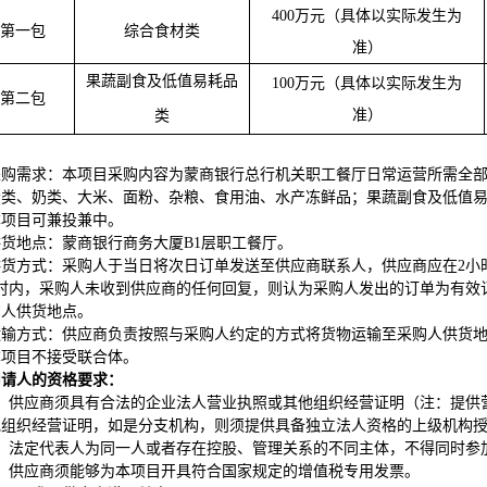
400
万元（具体以实际发生为
第一包
综合食材类
准）
果蔬副食及低值易耗品
100
万元（具体以实际发生为
第二包
准）
类
采购需求：本项目采购内容为蒙商银行总行机关职工餐厅日常运营所需全部
蛋类、奶类、大米、面粉、杂粮、食用油、水产冻鲜品；果蔬副食及低值
本项目可兼投兼中。
供货地点：蒙商银行商务大厦B1层职工餐厅。
供货方式：采购人于当日将次日订单发送至供应商联系人，供应商应在2小
时内，采购人未收到供应商的任何回复，则认为采购人发出的订单为有效订
购人供货地点。
运输方式：供应商负责按照与采购人约定的方式将货物运输至采购人供货
本项目不接受联合体。
申请人的资格要求：
、供应商须具有合法的企业法人营业执照或其他组织经营证明（注：提供
他组织经营证明，如是分支机构，则须提供具备独立法人资格的上级机构
、法定代表人为同一人或者存在控股、管理关系的不同主体，不得同时参
、供应商须能够为本项目开具符合国家规定的增值税专用发票。