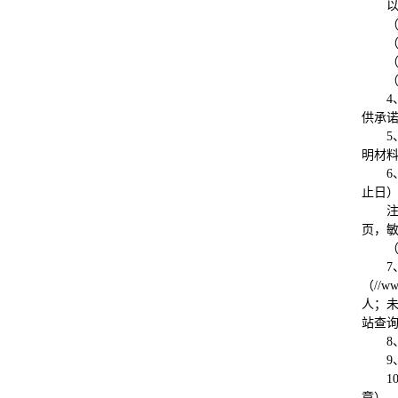
4
供承
5
明材
6
止日）
页，
7
（//w
人；未
站查
8
9
1
章）