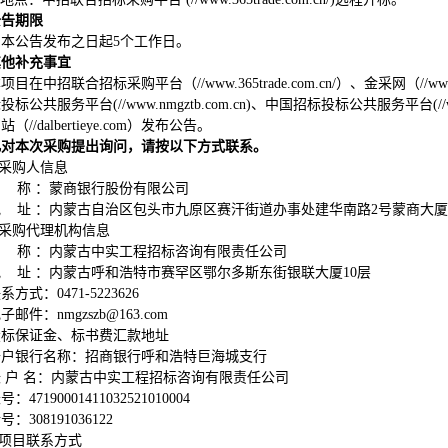
公告期限
自本公告发布之日起5个工作日。
其他补充事宜
项目在中招联合招标采购平台（//www.365trade.com.cn/）、金采网（//www
标公共服务平台(//www.nmgztb.com.cn)、中国招标投标公共服务平台(//www.
（//dalbertieye.com）发布公告。
凡对本次采购提出询问，请按以下方式联系。
采购人信息
名 称 ：蒙商银行股份有限公司
地 址 ：内蒙古自治区包头市九原区赛汗街道办事处建华南路2号蒙商大厦
采购代理机构信息
名 称 ：内蒙古中实工程招标咨询有限责任公司
地 址 ：内蒙古呼和浩特市赛罕区鄂尔多斯东街银联大厦10层
系方式：0471-5223626
子邮件：nmgzszb@163.com
投标保证金、标书费汇款地址
开户银行名称：招商银行呼和浩特巨海城支行
帐 户 名：内蒙古中实工程招标咨询有限责任公司
号：47190001411032521010004
号：308191036122
项目联系方式