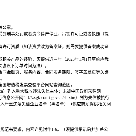
盖公章。
受到刑事处罚或者责令停产停业、吊销许可证或者执照（提
营许可资质（如该资质改为备案证，则需要提供备案成功证
关产品的经验，须提供近三年（2023年1月1日至响应截
框架协议下订单时间为准）。
合同金额页、服务内容、合同服务期限、签字盖章页等关键
）。
全国增值税发票查验平台网站查询截图。
.gov.cn）列入重大税收违法失信主体；未被中国政府采购网
网”（//zxgk.court.gov.cn/shixin/）列为失信被执行
x.html）列入严重违法失信企业名单（黑名单）（供应商须提供相关网
规范书要求，内容详见附件1-6。（须提供承诺函并加盖公