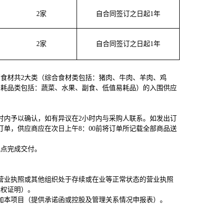
2
家
自合同签订之日起1年
2
家
自合同签订之日起1年
食材共2大类（综合食材类包括：猪肉、牛肉、羊肉、鸡
易耗品类包括：蔬菜、水果、副食、低值易耗品）的入围供应
时内予以确认，如有异议在2小时内与采购人联系。如发出订
单，供应商应在次日上午8：00前将订单所记载全部商品送
地点完成交付。
营业执照或其他组织处于存续或在业等正常状态的营业执照
授权证明）。
加本项目（提供承诺函或控股及管理关系情况申报表）。