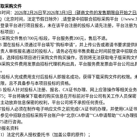
获取采购文件
1
时间：
2026年2月26日
至
2026年3月3日（磋商文件的发售期限自开始之
0
（北京时间，法定节假日除外）,请登录中招联合招标采购平台（//www.365
接登录平台进行项目报名，未在该平台注册的投标人请先注册，平台注册为
招标项目）。
2
采购文件售价700元/标段，平台服务费200元，售后不退。
.3
潜在投标人须通过平台填写“购标申请”，并上传公告或邀请书要求提供的
责人审核报名通过的投标人，请务必在标书售卖截止时间前登录中招联合招标采购平台
界面，选择招标项目进行采购文件购买操作，否则将无法获取电子版采购文
4
采购文件费用发票由招标代理机构出具，平台服务费发票由平台公司出具
票。
5
投标人完成费用支付后投标人即报名成功，获得下载采购文件的权限。
权限，且不具备参与本项目投标的资格。
.6
投标人针对投标人注册、报名、CA证书办理、网上应答操作等相关业务
 3175；平台将确保下载者的购买信息在开标前对平台公司有关工作人员
者主动放弃信息保密的权利，平台公司将不承担任何责任。
7
投标人必须在制作电子响应文件之前完成CA证书的办理，并使用CA证
参见中招联合招标采购平台账户中“北京CA申请”“CA申请帮助”“CA办
3175进行咨询。
8
报名资料
（1）法定代表人授权委托书（加盖公章的原件）；