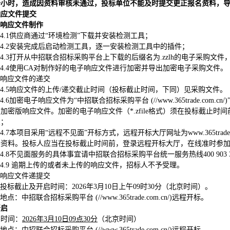
一小时，造成因资料审核未通过，投标单位不能及时提交更正报名资料，
响应文件提交
响应文件制作
4.1
供应商通过“环境检测”下载并安装检测工具；
4.2
安装完成后启动检测工具，逐一安装检测工具中的插件；
4.3
打开从中招联合招标采购平台上下载的后缀名为.zzlh的电子采购文
4.4
使用CA对制作好的电子响应文件进行加密并导出加密电子采购文件。
响应文件的递交
4.5
响应文件的上传/递交截止时间（投标截止时间，下同）见采购文件。
4.6
加密电子响应文件为“中招联合招标采购平台 (//www.365trade.c
加密版响应文件。加密的电子响应文件（*.zfile格式）须在投标截止时间前通过“中招
交；
4.7
本项目采用“远程不见面”开标方式，远程开标大厅网址为www.365tra
件资料。投标人应当在投标截止时间前，登录远程开标大厅，在线准时参加
4.8
不见面服务的具体事宜请中招联合招标采购平台统一服务热线400 903 
4.9
逾期上传的或者未上传的响应文件，招标人不予受理。
响应文件递提交
投标截止及开启时间：2026年3月10日上午09时30分（北京时间）。
地点：中招联合招标采购平台 (//www.365trade.com.cn/)远程开标。
开启
时间：
2026年3月10日09点30分
（北京时间）
地点：中招联合招标采购平台 (//www.365trade.com.cn/)远程开标。