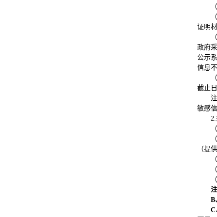
证明
（
政府采
公示系
信息
截止日
敏感
2.
（提
（
B
C