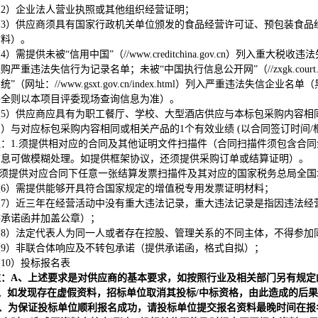
（2）企业法人营业执照或其他组织经营证明；
（3）供应商须具有国家行政机关单位颁发的食品经营许可证、预包装食品
材料）。
4）需提供未被“信用中国”（//www.creditchina.gov.cn）列入重大税收违
购严重违法失信行为记录名单；未被“中国执行信息公开网”（//zxgk.court.g
统”（网址：//www.gsxt.gov.cn/index.html）列入严重违法
不全则以本项目评委现场查询信息为准）。
（5）供应商应具有为职工餐厅、学校、大型酒店供应与本标包采购内容相同
）与对应标包采购内容相同或相关产品的1个有效业绩 (以合同签订时间
注：1.须提供相对应的合同及其他证明文件扫描件（合同扫描件须包含合
信息可做模糊处理。如提供框架协议，还须提供采购订单或结算证明）。
须提供对应合同下任意一张结算发票扫描件及其对应的国家税务总局全国
（6）需提供能够开具符合国家规定的增值税专用发票证明材料；
（7）近三年在经营活动中没有重大违法记录，重大违法记录是指因违法经
供承诺函并加盖公章）；
（8）法定代表人为同一人或者存在控股、管理关系的不同主体，不得参加
（9）非联合体响应及不转包承诺（提供承诺函，格式自拟）；
10）投标报名表
注：A、上述要求是对供应商的基本要求，如按照行业及相关部门另有规定
、如发现存在虚假资料，招标单位取消其投标/中标资格，由此造成的后果
、为保证投标单位顺利报名成功，请投标单位提交报名资料最晚时间在报