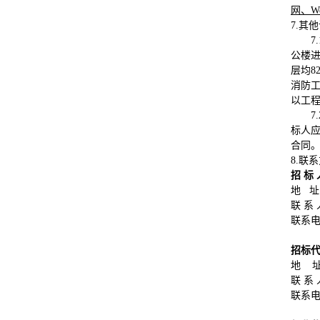
网、W
7.其
公楼进
层均8
消防
以工
标人
合同
8.联
招 标
地 址
联 系
联系电话
招标
地 
联 系
联系