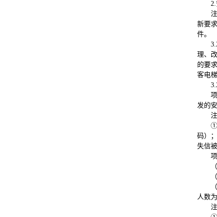
2.
新要
件。
3.
理、
的要
客电梯
3.
发的
码）；
失信
人数为