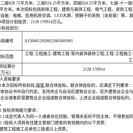
二层828.72平方米、三层824.25平方米、四层824.25平方米、七层-十一
5.8平方米。本次招标包括拆除工程、建筑与装饰工程、电气工程、安防
套设施：电梯、民用机房空调、LED大屏、铜狮子的采购（含安装）等，
.4项目计划投资：2128.170914万元
。
.5标段划分：
标段编号
A1504012026022601001001
工程-工程施工-建筑工程-室内装饰装修工程;工程-工程施工
招标范围
工
同估算价
2128
.
170914
（万元）
标人资格要求
.1本次招标所有标段
接受
联合体投标。联合体投标的，应满足下列要求：
合体协议书中自行约定
。
支持央企与自治区建筑业企业、区外建筑业企业
业企业或者民营建筑业企业组成联合体投标，上述企业组成联合体投标的
）。
.2 投标资格能力要求
：
2.1
法定代表人为同一人或者存在控股、管理关系的不同主体，不得参加
2.2
投标人须具有住建主管部门颁发的有效期内的以下资质：
建筑工程施工总承包三级或以上资质；