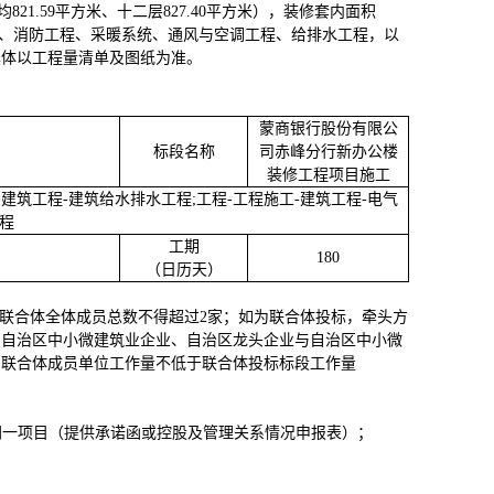
层均821.59平方米、十二层827.40平方米），装修套内面积
工程、消防工程、采暖系统、通风与空调工程、给排水工程，以
具体以工程量清单及图纸为准
。
蒙商银行股份有限公
标段名称
司赤峰分行新办公楼
装修工程项目
施工
-建筑工程-建筑给水排水工程;工程-工程施工-建筑工程-电气
程
工期
180
（日历天）
联合体全体成员总数不得超过2家；如为联合体投标，牵头方
与自治区中小微建筑业企业、自治区龙头企业与自治区中小微
，联合体成员单位工作量不低于联合体投标标段工作量
同一项目（提供承诺函或控股及管理关系情况申报表）；