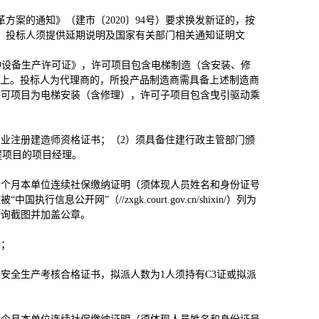
方案的通知》（建市〔2020〕94号）要求换发新证的，按
，投标人须提供延期说明及国家有关部门相关通知证明文
种设备生产许可证》，许可项目包含电梯制造（含安装、修
以上。投标人为代理商的，所投产品制造商需具备上述制造商
许可项目为电梯安装（含修理），许可子项目包含曳引驱动乘
专业注册建造师资格证书；（2）须具备住建行政主管部门颁
程项目的项目经理。
六个月本单位连续社保缴纳证明（须体现人员姓名和身份证号
开网”（//zxgk.court.gov.cn/shixin/）列为
查询截图并加盖公章。
格；
安全生产考核合格证书，拟派人数为1人须持有C3证或拟派