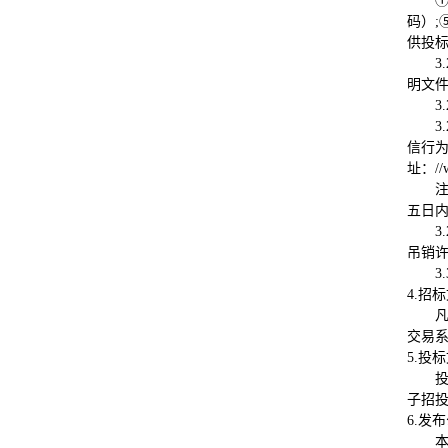
码）;
供投
3.
明文
3.
3.
信行为
址：//
五日内
3.
吊销
3
4.招
交易
5.投
子招
6.发