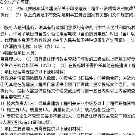
安全生产许可证；
注：（1）已按《住房和城乡建设部关于印发建设工程企业资质管理制度改革
求执行；（2）以上资质证书有效期延期事宜符合国家有关部门文件规定的
2.3
投标人是制造商，须具有行政部门颁发的有效的《中华人民共和国特
改造），许可子项目包含曳引驱动乘客电梯（含消防员电梯）B 级（含）
求，代理商本身须具有有效的《中华人民共和国特种设备生产许可证》，
（含消防员电梯）B 级（含）以上。
2.4
拟配备项目人员：
项目经理1人：（1）须具备住建行政主管部门颁发的二级或以上建筑工程
安全生产考核合格证书（B证）；（3）在投标时不得担任其他在施建设工
注：项目经理需要提供以下证明材料：
①有效的身份证国徽面及人像面；②资格证书扫描件；③劳动合同；④近
⑤无其他在施建设工程项目承诺书⑥项目经理截止提交投标文件之日，未被“中国执行信息公
被执行人，投标人需提供投标文件递交截止时间前十五日内对以上内容的
项目主要管理人员：
（1）技术负责人1人：须具备建筑工程相关专业中级及以上工程师职称资
（2）施工员1人，质量员1人，质量负责人1人：须具备相应证书；
（3）专职安全生产管理员最多不超过2人：须具备住建行政主管部门颁发的
2人须分别持有C1证和C2证；
注：项目主要管理人员需要提供以下证明材料：