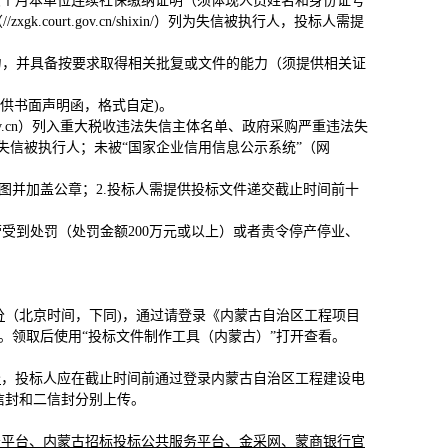
六个月本单位连续社保缴纳证明（须体现人员姓名和身份证号
ourt.gov.cn/shixin/）列为失信被执行人，投标人需提
力，并具备按要求取得相关批复或文件的能力（须提供相关证
提供书面声明函，格式自定)。
na.gov.cn）列入重大税收违法失信主体名单、政府采购严重违法失
xin/）列为失信被执行人；未被“国家企业信用信息公示系统”（网
图并加盖公章；2.投标人需提供投标文件递交截止时间前十
受到处罚（处罚金额200万元或以上）或者责令停产停业、
分
（北京时间，下同)，通过请登录《
内蒙古自治区工程项目
gzf"的招标文件。领取后使用“投标文件制作工具（内蒙古）”打开查看。
分
，投标人应在截止时间前通过登录内蒙古自治区工程建设电
信封和二信封分别上传。
务平台、内蒙古招标投标公共服务平台
、金采网、蒙商银行官