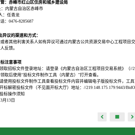
监管：赤峰市红山区住房和城乡建设局
址：
内蒙古自治区赤峰市
 人：任青龙
：0476-8285687
出异议的渠道和方式：
人或者其他利害关系人如有异议可通过内蒙古公共资源交易中心工程项目
标人反馈。
投标注意事项
、领取招标文件登录地址：请登录《内蒙古自治区工程项目交易系统》（//219.148.17
领取后使用“投标文件制作工具（内蒙古）”打开查看。
2、请使用投标文件制作工具查看投标文件内容并编辑电子版投标文件，工
、开标解密投标文件（不见面开标大厅）地址：//219.148.175.179:9443/BidOp
4、投标操作须知
年
3
月
13
日