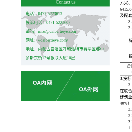
Contact us
方米、
641
电话：0471-5223613
及配
2
投诉电话：0471-5223607
2
邮箱：imzs@dalbertieye.com
网址：//dalbertieye.com/
地址：内蒙古自治区呼和浩特市赛罕区鄂尔
多斯东街12号银联大厦10层
合
3.投
3
在联
建筑
40%
3
3.
3.
1.