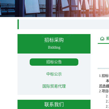
招标采购
Bidding
招标公告
中标公示
1.招
国际贸易代理
司赤
2.项
2
2
联系我们
2