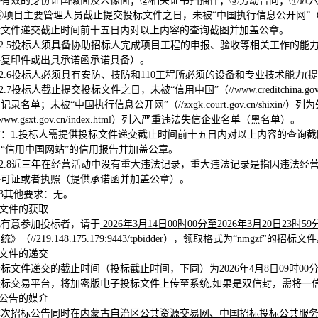
①有效的身份证国徽面及人像面；②相关证书扫描件；③劳动合同；④近
⑤项目主要管理人员截止提交投标文件之日，未被“中国执行信息公开网”（//zxgk.c
标文件递交截止时间前十五日内对以上内容的查询截图并加盖公章。
2.5
投标人须具备协助招标人完成项目工程的申报、验收等相关工作的能
件复印件或出具承诺函承诺具备）。
2.6
投标人必须具有安防、技防和110工程所必须的设备和专业技术能力(
2.7
投标人截止提交投标文件之日，未被“信用中国”（//www.creditchi
记录名单；未被“中国执行信息公开网”（//zxgk.court.gov.cn/shi
www.gsxt.gov.cn/index.html）列入严重违法失信企业名单（黑名单）。
注：1.投标人需提供投标文件递交截止时间前十五日内对以上内容的查询截
“信用中国网站”的信用报告并加盖公章。
2.8
近三年在经营活动中没有重大违法记录，重大违法记录是指因违法经营
许可证或者执照（提供承诺函并加盖公章）。
.3其他要求：无。
标文件的获取
凡有意参加投标者，请于
2026
年
3
月
14
日
00
时
00
分至
2026
年
3
月
20
日
23
时
59
系统
》（//219.148.175.179:9443/tpbidder），领取格式为“nm
标文件的递交
投标文件递交的截止时间（投标截止时间，下同）为
2026
年
4
月
8
日
09
时
00
投标交易平台，将加密版电子投标文件上传至系统,如果是双信封，需将一
布公告的媒介
本次招标公告同时在
内蒙古自治区公共资源交易网、中国招标投标公共服