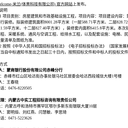
elcome-米兰(体育科技有限公司) 官方网站
上发布。
他说明
7.1 项目类别：房屋建筑和市政基础设施工程，项目内容：项目建设内容
行装修。拟装修建筑面积8001.28平方米（一层588.71平方米、二层828.7
21.59平方米、十二层827.40平方米），装修套内面积6415.8平方
工程、采暖系统、通风与空调工程、给排水工程，以及配套设施：电梯、民
程量清单及图纸为准。
7.2 按照《中华人民共和国招标投标法》《电子招标投标办法》（国家发
应当自中标通知书发出之日起三十日内，按照招标文件和中标人的投标文
。
系方式
 人：
蒙商银行股份有限公司赤峰分行
：
赤峰市红山区哈达街办事处银马社区居委会哈达西段城信大楼1号楼
 人：王春晓
：0476-8220505
代理：
内蒙古中实工程招标咨询有限责任公司
址：内蒙古呼和浩特市赛罕区鄂尔多斯东街银联大厦10层
 人：
窦明烜、刘红燕、闫慧敏、李思琦
电话：
0471-5223626