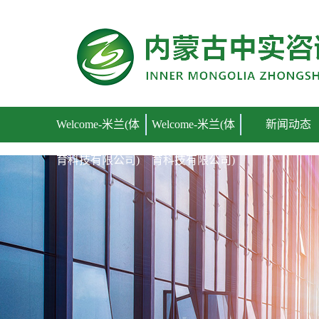
Welcome-米兰(体育科技有限公司)
Welcome-米兰(体
Welcome-米兰(体
新闻动态
育科技有限公司)
育科技有限公司)