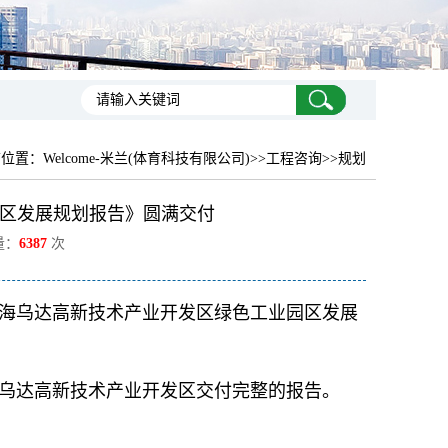
前位置：
Welcome-米兰(体育科技有限公司)
>>工程咨询>>规划
区发展规划报告》圆满交付
量：
6387
次
海乌达高新技术产业开发区绿色工业园区发展
乌达高新技术产业开发区交付完整的报告。