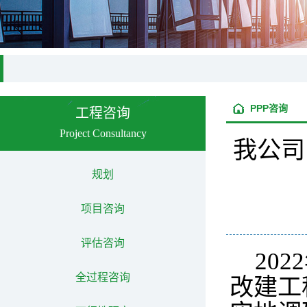
PPP咨询
工程咨询
Project Consultancy
我公司
规划
项目咨询
评估咨询
20
全过程咨询
改建工