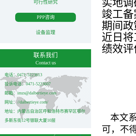
实地调
可行性研究
竣工备
PPP咨询
期间政
设备监理
近日将
绩效评
联系我们
Contact us
电话：0471-5223613
投诉电话：0471-5223607
邮箱：imzs@dalbertieye.com
网址：//dalbertieye.com/
地址：内蒙古自治区呼和浩特市赛罕区鄂尔
本文
多斯东街12号银联大厦10层
可，不