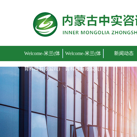
Welcome-米兰(体育科技有限公司)
Welcome-米兰(体
Welcome-米兰(体
新闻动态
育科技有限公司)
育科技有限公司)