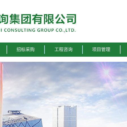
招标采购
工程咨询
项目管理