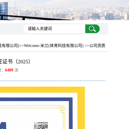
科技有限公司)
>>Welcome-米兰(体育科技有限公司) >>公司资质
证书（2025）
量：
6409
次