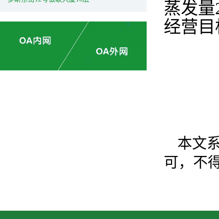
蒸发量
经营目
本文
可，不