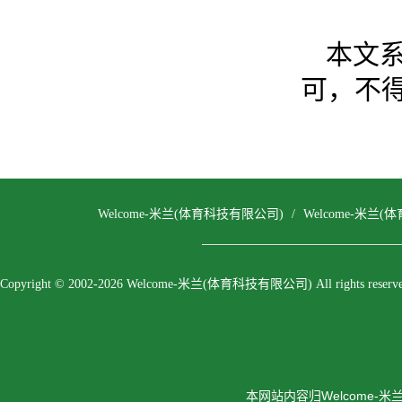
本文
可，不
Welcome-米兰(体育科技有限公司)
/
Welcome-米兰
Copyright © 2002-2026 Welcome-米兰(体育科技有限公司) All rights reserve
本网站内容归Welcome