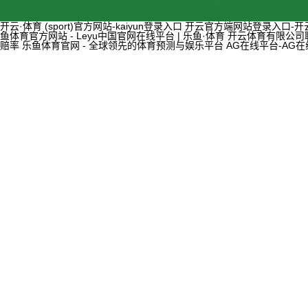
开云·体育 (sport)官方网站-kaiyun登录入口
开云官方端网站登录入口-开云on
鱼体育官方网站 - Leyu中国官网在线平台 | 乐鱼·体育
开云体育有限公司
赔率
乐鱼体育官网 - 全球领先的体育预测与娱乐平台
AG在线平台-AG