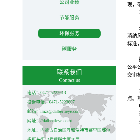
公司业绩
现，
节能服务
环保服务
消纳
标准
碳服务
公平
联系我们
交审
Contact us
电话：0471-5223613
点。
投诉电话：0471-5223607
邮箱：imzs@dalbertieye.com
网址：//dalbertieye.com/
地址：内蒙古自治区呼和浩特市赛罕区鄂尔
多斯东街12号银联大厦10层