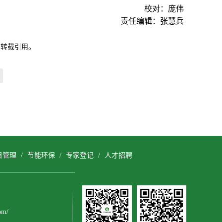
校对：庞伟
责任编辑：张慧兵
自转载引用。
目管理
/
节能环保
/
专家登记
/
人才招聘
om/