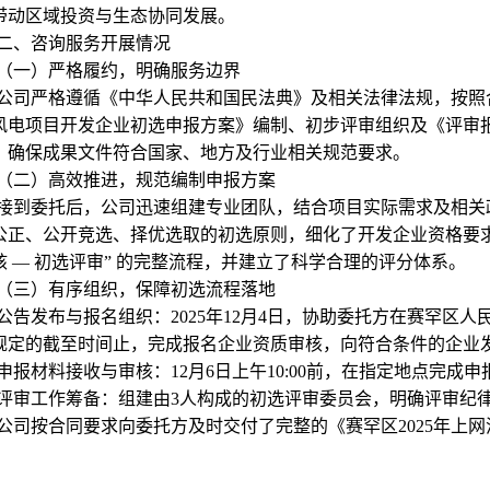
带动区域投资与生态协同发展。
二、咨询服务开展情况
（一）严格履约，明确服务边界
公司严格遵循《中华人民共和国民法典》及相关法律法规，按照合
风电项目开发企业初选申报方案》编制、初步评审组织及《评审
，确保成果文件符合国家、地方及行业相关规范要求。
（二）高效推进，规范编制申报方案
接到委托后，公司迅速组建专业团队，结合项目实际需求及相关
公正、公开竞选、择优选取的初选原则，细化了开发企业资格要求，制
核 — 初选评审” 的完整流程，并建立了科学合理的评分体系。
（三）有序组织，保障初选流程落地
公告发布与报名组织：2025年12月4日，协助委托方在赛罕区
规定的截至时间止，完成报名企业资质审核，向符合条件的企业
申报材料接收与审核：12月6日上午10:00前，在指定地点完成
评审工作筹备：组建由3人构成的初选评审委员会，明确评审纪
公司按合同要求向委托方及时交付了完整的《赛罕区2025年上