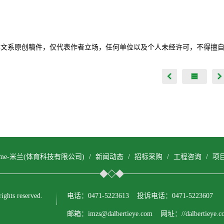
本文系原创稿件，仅代表作者立场，任何单位以及个人未经许可，不得擅
come-米兰(体育科技有限公司)
/
新闻动态
/
招标采购
/
工程咨询
/
项
ts reserved.
电话：0471-5223613 投诉电话：0471-5223607
邮箱：imzs@dalbertieye.com 网址：//dalbertieye.c