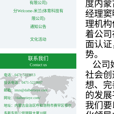
度内蒙
有限公司)
分Welcome-米兰(体育科技有
经理窦
限公司)
理机构
通知公告
着公司
文化活动
面认证
势。
联系我们
公司
Contact us
社会创
电话：0471-5223613
想、完
投诉电话：0471-5223607
邮箱：imzs@dalbertieye.com
的发展
网址：//dalbertieye.com/
我们要
地址：内蒙古自治区呼和浩特市赛罕区鄂尔
多斯东街12号银联大厦10层