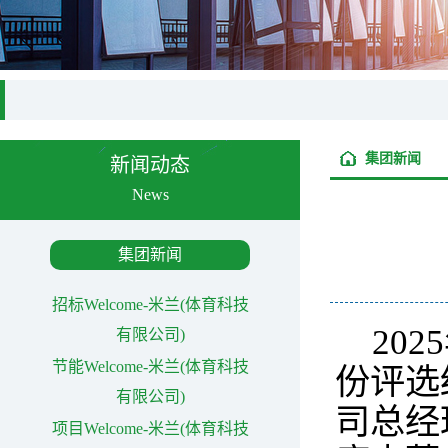
集团新闻
新闻动态
News
集团新闻
招标Welcome-米兰(体育科技
20
有限公司)
节能Welcome-米兰(体育科技
份评选
有限公司)
司总经
项目Welcome-米兰(体育科技