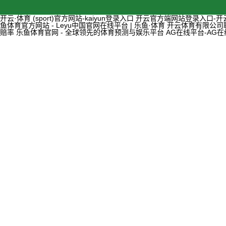
开云·体育 (sport)官方网站-kaiyun登录入口
开云官方端网站登录入口-开云on
鱼体育官方网站 - Leyu中国官网在线平台 | 乐鱼·体育
开云体育有限公司
赔率
乐鱼体育官网 - 全球领先的体育预测与娱乐平台
AG在线平台-AG