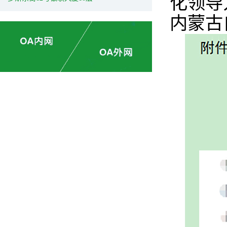
化领导
内蒙古